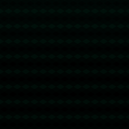
上海队的关键比赛中，张常宁连续发力，助球队逆转比赛，将江
苏推进强队行列。这位**经验与实力兼备的球员**毫无疑问是天
津队的最大威胁之一。