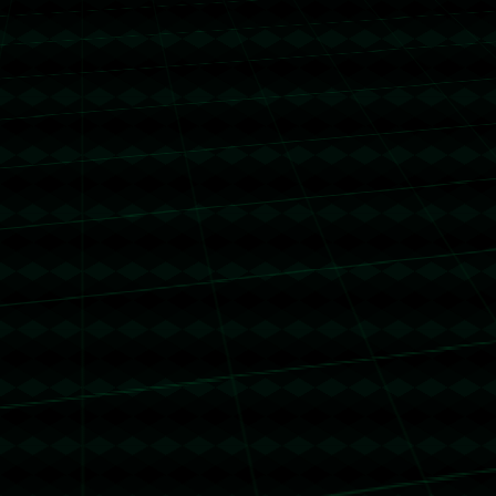
团队整体实力，而非一人定乾坤的单打独斗**。
### **联赛变天的背后：不可忽视的全新风貌**
**中国女排联赛**已经进入一个群雄逐鹿的时代。天津女排能否
捍卫其荣耀，成败的关键就在于队伍如何在最关键的环节展现出
灵活性与韧性。而龚翔宇、张常宁等球员的参与，让整个联赛多
了更多悬念与可能性，也为球迷们带来了前所未有的**“强强对
话”**魅力。
毫无疑问，今年的女排联赛注定不同寻常。
上一篇：歐聯附加賽巴薩官宣次回合20人大名單：布斯克茨傷愈有望復出！佩德裏加維無緣大戰恐留隱患！.
下一篇：被放弃的节奏？拜仁至今仍未同基米希开展续约谈判.
Copyright 2024
kaiyun-开云（中国）官方网站_KAIYUN.COM
All