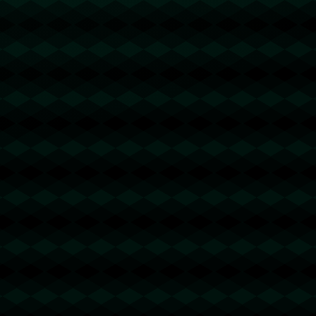
列走位传递，最终由梅西完成了致命一击。这场经典对决体现
正是**传控足球**的魅力之所在，也是巴萨风格让人难以忘