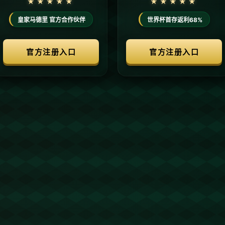
U20国足上演巴萨式进球，12脚传递惊艳全场！.
栏目：开云
发布时间：2026-08-07