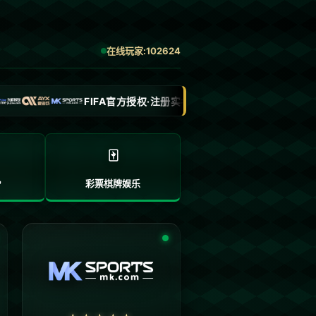
简介
产品中心
新闻中心
联系方式