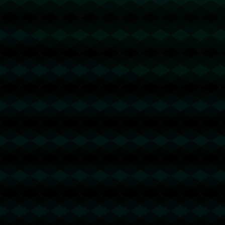
为了更好理解这次进球的战略意义，我们可以参考与其类似的
了熟练的**小组配合**和精准的**技术执行**，和这次U2
在二者之间，我们可以观察到一个共同点——通过不断地**球