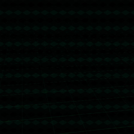
上一篇：上海海港足球俱乐部举行2025赛季出征仪式.
下一篇：铂金：打国王时体力稍显不足，状态却在逐渐回升.