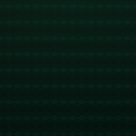
作为NBA的“老将”，勒布朗·詹姆斯在本赛季仍保持着高水平的
竞技状态。他不仅在得分上不断刷新自己的纪录，还通过出色的
传球和组织能力影响着比赛。在与湖人队的比赛中，詹姆斯一度
轰出50+的得分，使得球迷们为之欢呼。虽然目前他尚未超越约
基奇的61分纪录，但其稳定的表现依旧让人充满期待。