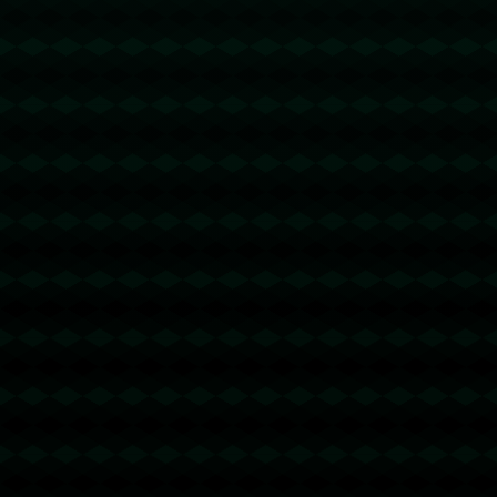
现代舞蹈元素结合，创作出独一无二的赛季节目。此次比赛，将
是她个人风格的又一次展示。