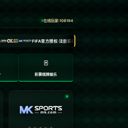
简介
产品中心
新闻中心
联系方式