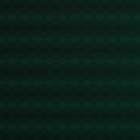
在这个足球转会季节，**雨果·埃基蒂克**的名字频频出现
们热议的话题。不仅如此，德甲实力派球队**法兰克福**
作为法甲赛场上的冉冉升起的新星，埃基蒂克以其**出色的
一个赛季中，他在场上的表现堪称现象级，无论是进球数还