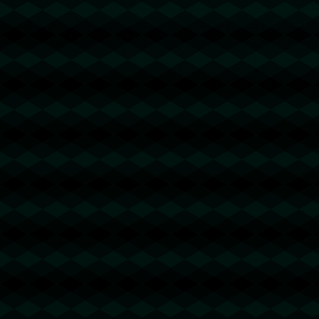
综上所述，埃基蒂克的未来取决于他和经纪团队的战略选择
定如何，这位*年轻的法国前锋*的职业生涯无疑将引发进一