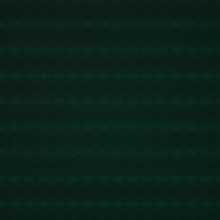
在足球比赛的紧张时刻，没有什么能比点球大战更让球员和球迷