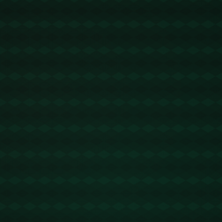
篇文章中，我们将深度探讨这背后的原因，以及球员与管理层之
间的微妙关系。
随着**NBA**季节的推进，球员与管理层之间的张力有时会如
地震般爆发。*阿德巴约*，这位迈阿密热火队的核心球员，日前
公开指责球队总裁**帕特·莱利**，声称不会被玩弄于股掌之
间。这一言论引起了舆论的热议，为何一位球队核心与总裁之间
矛盾公开化？
**阿德巴约**在NBA中一直被视为一位出色且具有重要影响力
的球员，他的表现不仅在球场上广受赞誉，在队内更是被视为精
神领袖。然而，这位内线悍将为何突然对莱利表现出如此愤慨？
最直接的原因可能与球队的管理策略以及球员未来的合同安排有
关。
许多球员在其职业生涯中都面临着这样的关键时刻：个人价值与
球队利益产生冲突。当管理层在对外交易和续约谈判中将球员视