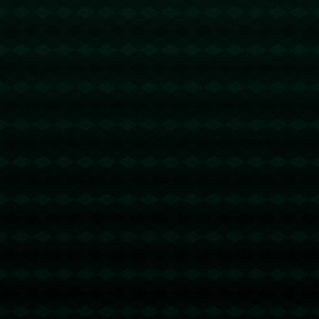
在这种背景下，**两者关系如何发展？双方是否会找到妥协的共
识？**这不仅取决于阿德巴约的决心，也取决于莱利是否愿意作
出变化。在NBA这个商业化高度运作的联盟中，球员与管理层
之间的动态关系常常塑造着球队的未来走向。
一位NBA分析师表示：“*正如在商业世界中，员工与企业之间
需要建立良好的沟通渠道，在NBA中，球员和管理层的对话也
同样重要*。”正是这种沟通不畅，最终让阿德巴约选择了公开发
声。
我们可以期待，在未来的篮球职业生涯中，**阿德巴约无论在迈
阿密热火队或者其他任何球队**，都将继续展示他的才华和决
心。而莱利及其团队，也需要重新审视与球员之间的关系，为球
队长远发展铺平道路。
无论事件结果如何，阿德巴约的直言不讳已经为NBA其他球员