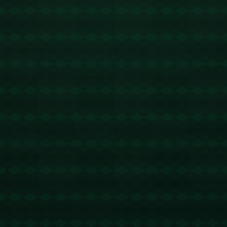
作筹码时，个别球员的不满情绪便成为了必然。莱利，这位热火
队的传奇总裁，以其精明的管理和长远的规划闻名于世。然而，
正是他卓越的算计或许成为了阿德巴约不满的导火索。
不妨回顾一下历史：*2011年，勒布朗·詹姆斯与骑士管理层因类
似的问题而分道扬镳*。球员虽为赛场而生，但心中渴望得到尊
重与认同。**阿德巴约的声明不仅仅是对莱利个体的不满，更是
对整个NBA管理体系提出的质疑**。