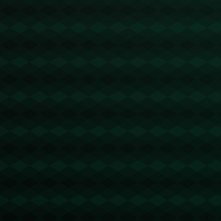
自从C罗加盟利雅得胜利以来，他不仅带来了更多的关注度和
进一步提升了沙特联赛的国际影响力。