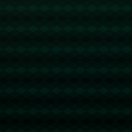
不仅确保了球队在未来赛季的竞争力，而且也巩固了俱乐部在亚洲乃至全
入。
给予他更多的时间追求千球大业，还能继续在一个对他充满支持和热情的环
的支持不仅体现在赛场内外的欢呼声中，也直接反映在球迷产品销售和市场