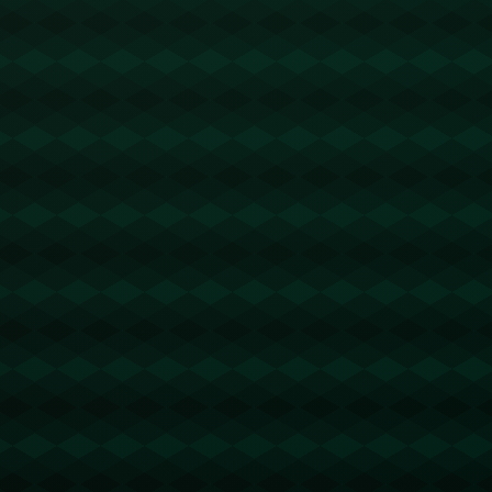
流量，还推动了沙特足球的整体水平提升。*C罗的加盟已经初步改变了沙