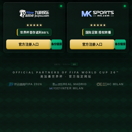
湖人胜灰熊！詹姆斯里程碑！里夫斯最佳！三
巨头均25，得分！.
栏目：开云
发布时间：2026-08-08
**湖人胜灰熊！詹姆斯里程碑！里夫斯最佳！三巨头均25得分！
**