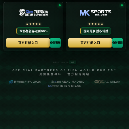
羽球世界排名｜峰译世界第6 李梓嘉世界第9.
栏目：开云
发布时间：2026-08-07
**羽球世界排名分析：峰译与李梓嘉在国际舞台的表现**
在羽毛球运动的竞技世界里，排名不仅仅是一项数字指标，更是
对选手全能实力的综合评价。在最新公布的羽球世界排名中，