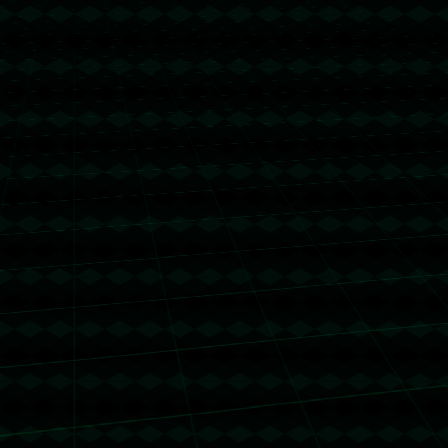
李梓嘉则在另一个重量级赛事中对抗了一位技术全面的对手。在
比赛初期，李梓嘉的对手凭借经验和耐力一度占据上风。然而，
李梓嘉依靠他强大的体能和反击能力，逐渐扭转败局，最终成为
赢家。这一场逆袭不仅显示出李梓嘉的实力，也为他的未来打下
了坚实的基础。
通过这两位选手的实力分析，可以看出，**峰译和李梓嘉在羽球
世界排名上的提升并非偶然。**他们在比赛中所展现出的不同风
格和策略，不仅丰富了羽毛球运动的技术层面，也为我们带来了
更多的精彩时刻。两位选手的成功之路无疑将继续激发更多年轻
选手的奋斗精神，同时也让我们对羽球运动的未来充满期待。
上一篇：[NBA]约基奇26+11+9 掘金客场击败太阳.
下一篇：湖人胜灰熊！詹姆斯里程碑！里夫斯最佳！三巨头均25，得分！.