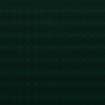
的核心，但这场胜利还要归功于勇士队整体的战术执行和调整。
教练组的灵活布阵，以及队员之间的默契配合，使得勇士队在比
赛中展现了强大的团队力量。勇士通过有效的快攻转换和持续施
压，不断给灰熊制造麻烦，从而占据主动。