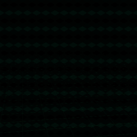
势，但仍旧无法弥补三分线外的巨大劣势。
### 案例分析：凯尔特人队的成功因素
凯尔特人本赛季的成功并非偶然。在对阵猛龙的比赛中，球队不
仅展示了卓越的个人能力，更展示了团队配合的**高度默契**。
例如，霍福德与威廉姆斯的内线配合，在篮板争夺和篮下防守上
表现卓越，使得猛龙在内线进攻效率大幅下降。
此外，凯尔特人的板凳球员也提供了强大的支持。**普理查德和
内史密斯**等替补球员分别贡献了重要的得分，他们不但缓解了
主力球员的体力压力，还能在关键时刻完成得分任务，提高了整
支球队的竞争力。
通过对本场比赛的分析，显而易见的是，凯尔特人的胜利不仅来
自于个人菜鸟的优异表现，更重要的是**全队的默契配合与战略
部署**。未来的比赛中，凯尔特人唯有继续保持这样的优势，才