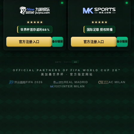
凯尔特人111-101猛龙取6连胜，双探花合砍43
分，猛龙三分33中5.
栏目：开云
发布时间：2026-08-07
**凯尔特人111-101猛龙取6连胜，双探花合砍43分，猛龙三分33
中5**