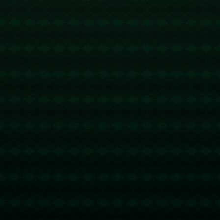
在三分线外加强了防守压力，限制了猛龙的外线投篮，同时利用
双探花在锋线上的高度和力量优势，频繁杀入内线得分。例如，
塔图姆通过挡拆后制造得分机会，共计取得12个禁区内得分，这
也说明了凯尔特人队在策略上的成功调整。