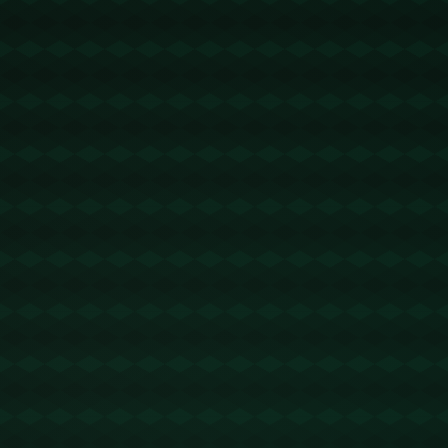
馬拉提出了一份價值**1200萬歐元的報價**，試圖引進這位備受
矚目的中場選手。然而，這筆提案並未如米蘭所期望的那樣順
利。馬賽方面對於報價明顯感到不滿，拒絕了這一交易。本文將
深度解析這次轉會動作，並探討其背後的可能原因及影響。
---